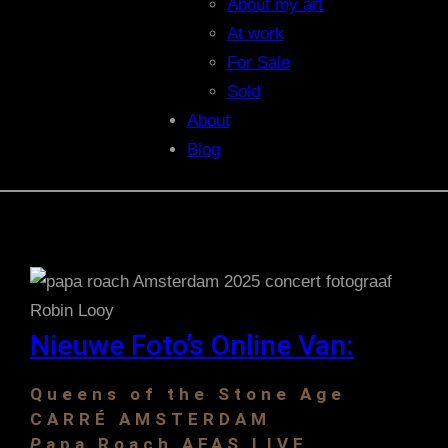
About my art
At work
For Sale
Sold
About
Blog
Nieuwe Foto’s Online Van:
Queens of the Stone Age
CARRÉ AMSTERDAM
P
apa Roach AFAS LIVE