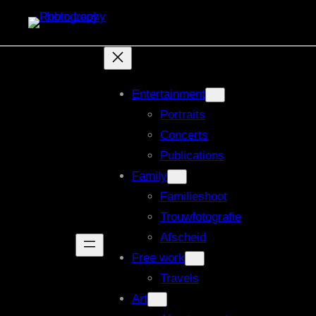
Ga
naar
de
inhoud
Entertainment
Portraits
Concerts
Publications
Family
Familieshoot
Trouwfotografie
Afscheid
Free work
Travels
Art